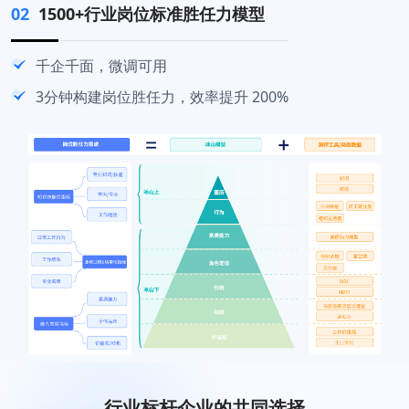
01
02
03
04
卓越企业成功之道
1500+行业岗位标准胜任力模型
人才盘点场景最全覆盖
技能管理激发团队潜力
战略解码、组织目标
千企千面，微调可用
行业最佳实践一键应用
岗位胜任度评估，挖掘员工技能
联动绩效，落地执行
3分钟构建岗位胜任力，效率提升 200%
独家：高管盘点、团队搭建盘点
新业务团队搭建，精准发现人才
行业标杆企业的共同选择