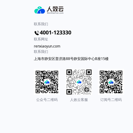
联系我们
4001-123330
联系网址
reпxiaоyun.com
联系我们
上海市静安区普济路88号静安国际中心B座15楼
公众号二维码
人效云客服
订阅号二维码